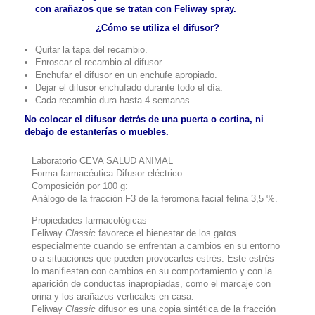
con arañazos que se tratan con Feliway spray.
¿Cómo se utiliza el difusor?
Quitar la tapa del recambio.
Enroscar el recambio al difusor.
Enchufar el difusor en un enchufe apropiado.
Dejar el difusor enchufado durante todo el día.
Cada recambio dura hasta 4 semanas.
No colocar el difusor detrás de una puerta o cortina, ni
debajo de estanterías o muebles.
Laboratorio CEVA SALUD ANIMAL
Forma farmacéutica Difusor eléctrico
Composición por 100 g:
Análogo de la fracción F3 de la feromona facial felina 3,5 %.
Propiedades farmacológicas
Feliway
Classic
favorece el bienestar de los gatos
especialmente cuando se enfrentan a cambios en su entorno
o a situaciones que pueden provocarles estrés. Este estrés
lo manifiestan con cambios en su comportamiento y con la
aparición de conductas inapropiadas, como el marcaje con
orina y los arañazos verticales en casa.
Feliway
Classic
difusor es una copia sintética de la fracción