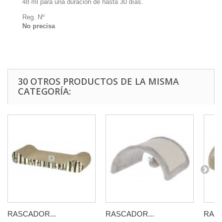
48 ml para una duración de hasta 30 días.
Reg. Nº
No precisa
30 OTROS PRODUCTOS DE LA MISMA
CATEGORÍA:
RASCADOR...
RASCADOR...
RASC