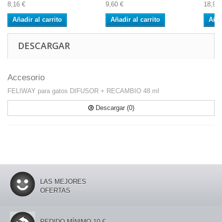
8,16 €
9,60 €
18,94 
Añadir al carrito
Añadir al carrito
Añad
DESCARGAR
Accesorio
FELIWAY para gatos DIFUSOR + RECAMBIO 48 ml
Descargar (0)
LAS MEJORES
OFERTAS
PEDIDO MÍNIMO 10 €