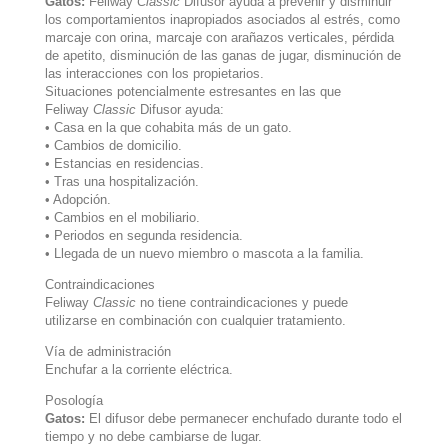
Gatos:
Feliway
Classic
Difusor ayuda a prevenir y disminuir
los comportamientos inapropiados asociados al estrés, como
marcaje con orina, marcaje con arañazos verticales, pérdida
de apetito, disminución de las ganas de jugar, disminución de
las interacciones con los propietarios.
Situaciones potencialmente estresantes en las que
Feliway
Classic
Difusor ayuda:
• Casa en la que cohabita más de un gato.
• Cambios de domicilio.
• Estancias en residencias.
• Tras una hospitalización.
• Adopción.
• Cambios en el mobiliario.
• Periodos en segunda residencia.
• Llegada de un nuevo miembro o mascota a la familia.
Contraindicaciones
Feliway
Classic
no tiene contraindicaciones y puede
utilizarse en combinación con cualquier tratamiento.
Vía de administración
Enchufar a la corriente eléctrica.
Posología
Gatos:
El difusor debe permanecer enchufado durante todo el
tiempo y no debe cambiarse de lugar.