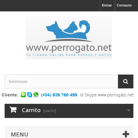
Entrar
Contacto
Carrito
(vacío)
MENU