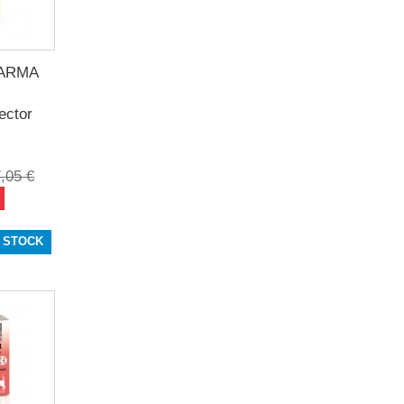
ARMA
ector
,05 €
 STOCK