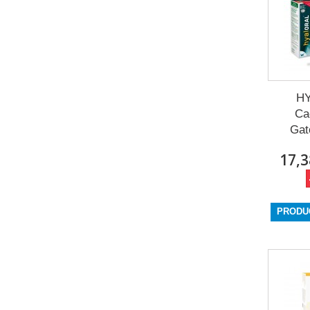
H
Ca
Gat
17,3
PRODU