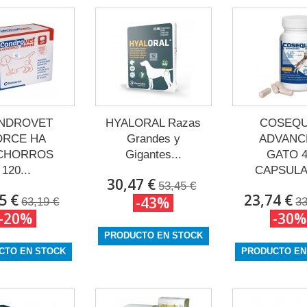
NDROVET
HYALORAL Razas
COSEQU
ORCE HA
Grandes y
ADVANC
CHORROS
Gigantes...
GATO 
120...
CAPSULAS
30,47 €
53,45 €
5 €
23,74 €
-43%
63,19 €
33
-20%
-30%
PRODUCTO EN STOCK
CTO EN STOCK
PRODUCTO EN