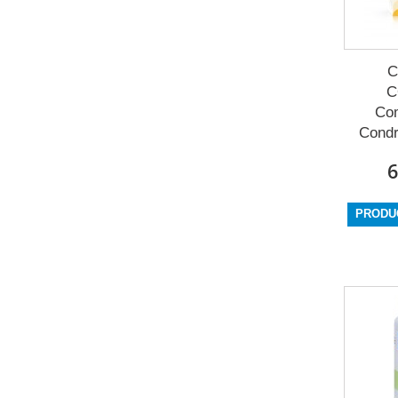
C
Co
Condr
6
PRODU