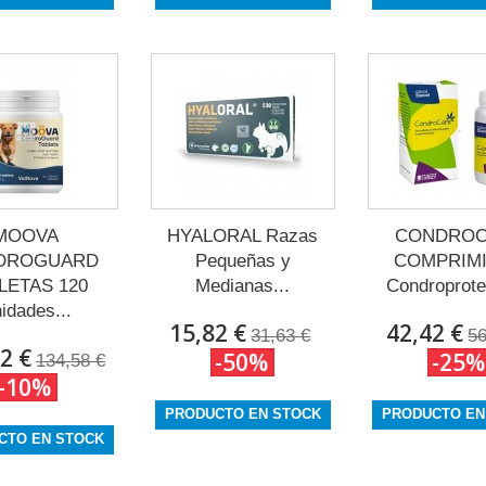
MOOVA
HYALORAL Razas
CONDROC
DROGUARD
Pequeñas y
COMPRIM
LETAS 120
Medianas...
Condroprotec
idades...
15,82 €
42,42 €
31,63 €
56
2 €
-50%
-25%
134,58 €
-10%
PRODUCTO EN STOCK
PRODUCTO EN
CTO EN STOCK