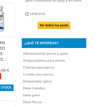
gatos Presentación en spray y en crema
...
18/06/2026
Ver todos los posts
IN
¿QUÉ TE INTERESA?
ED
45
Adiestramiento perros y gatos
...
Antiparasitarios para perros
Champú para perros
,92 €
Comida para perros
Desparasitar gatos
 STOCK
Dieta Caballos
Dieta gatos
Dieta Perros