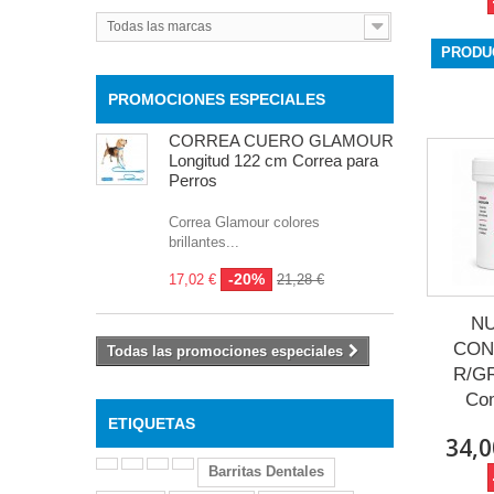
Todas las marcas
PRODU
PROMOCIONES ESPECIALES
CORREA CUERO GLAMOUR
Longitud 122 cm Correa para
Perros
Correa Glamour colores
brillantes...
-20%
17,02 €
21,28 €
N
CON
Todas las promociones especiales
R/G
Co
ETIQUETAS
34,0
Barritas Dentales