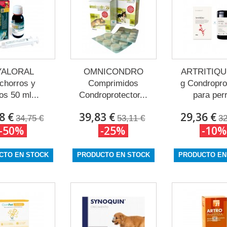
YALORAL
OMNICONDRO
ARTRITIQU
chorros y
Comprimidos
g Condropro
os 50 ml...
Condroprotector...
para per
8 €
39,83 €
29,36 €
34,75 €
53,11 €
32
-50%
-25%
-10%
CTO EN STOCK
PRODUCTO EN STOCK
PRODUCTO EN