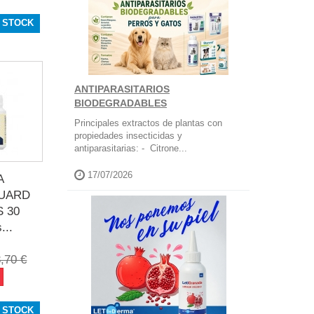
 STOCK
ANTIPARASITARIOS
BIODEGRADABLES
Principales extractos de plantas con
propiedades insecticidas y
antiparasitarias: - Citrone...
17/07/2026
A
UARD
 30
...
,70 €
 STOCK