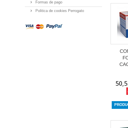
Formas de pago
Politica de cookies Perrogato
CO
F
CA
50,5
PRODU