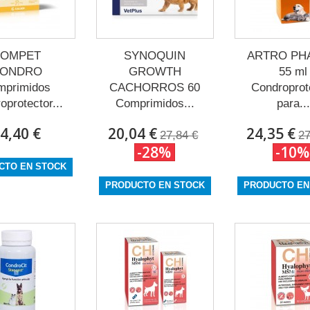
COMPET
SYNOQUIN
ARTRO PH
ONDRO
GROWTH
55 ml
mprimidos
CACHORROS 60
Condroprot
oprotector...
Comprimidos...
para...
4,40 €
20,04 €
24,35 €
27,84 €
27
-28%
-10%
CTO EN STOCK
PRODUCTO EN STOCK
PRODUCTO EN