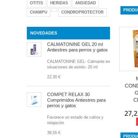
OTITIS
HERIDAS
ANSIEDAD
PRODU
CHAMPU
CONDROPROTECTOR
NOVEDADES
CALMATONINE GEL 20 ml
Antiestres para perros y gatos
CALMATONINE GEL- Calmante en
situaciones de estrés- 20 ml
22,30 €
CON
G
COMPET RELAX 30
C
Comprimidos Antiestres para
perros y gatos
27,2
Favorece un estado de calma y
relajación
39,55 €
PRODU