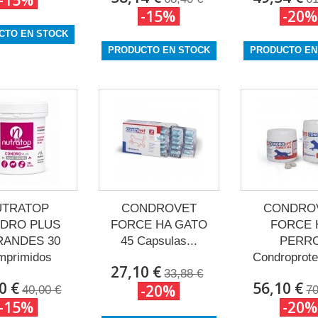
-15%
-15%
-20%
CTO EN STOCK
PRODUCTO EN STOCK
PRODUCTO EN
UTRATOP
CONDROVET
CONDRO
DRO PLUS
FORCE HA GATO
FORCE 
RANDES 30
45 Capsulas...
PERR
mprimidos
Condroprotec
27,10 €
33,88 €
0 €
56,10 €
-20%
40,00 €
70
-15%
-20%