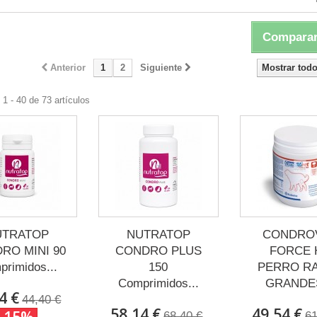
Comparar
Anterior
1
2
Siguiente
Mostrar tod
1 - 40 de 73 artículos
UTRATOP
NUTRATOP
CONDRO
RO MINI 90
CONDRO PLUS
FORCE 
rimidos...
150
PERRO R
Comprimidos...
GRANDES
4 €
44,40 €
58,14 €
49,54 €
68,40 €
61