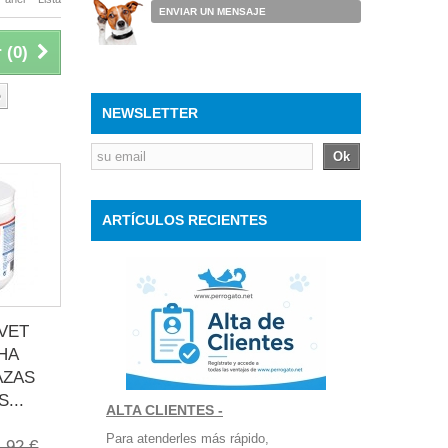
ENVIAR UN MENSAJE
 (
0
)
o
NEWSLETTER
Ok
ARTÍCULOS RECIENTES
VET
HA
AZAS
...
ALTA CLIENTES -
Para atenderles más rápido,
,92 €