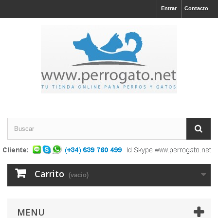
Entrar
Contacto
Carrito
(vacío)
MENU