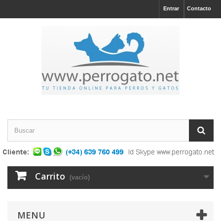
Entrar
Contacto
Carrito
(vacío)
MENU