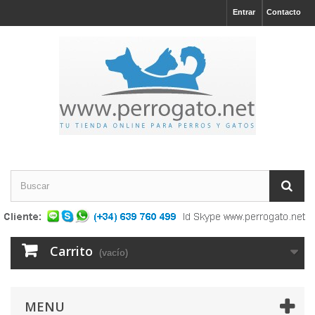
Entrar
Contacto
Carrito
(vacío)
MENU