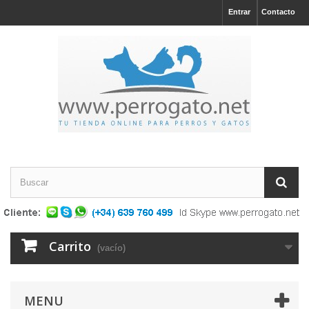
Entrar
Contacto
Carrito
(vacío)
MENU