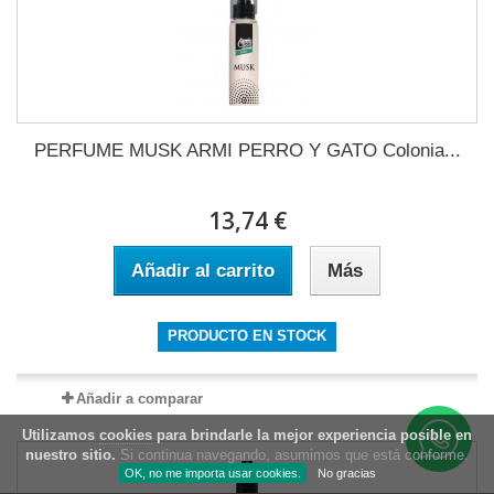
PERFUME MUSK ARMI PERRO Y GATO Colonia...
13,74 €
Añadir al carrito
Más
PRODUCTO EN STOCK
Añadir a comparar
Utilizamos
cookies
para brindarle la mejor experiencia posible en
nuestro sitio.
Si continua navegando, asumimos que está conforme.
OK, no me importa usar cookies.
No gracias