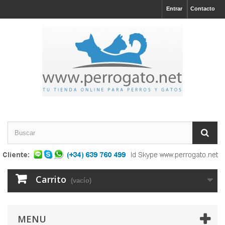
Entrar
Contacto
Carrito
(vacío)
MENU