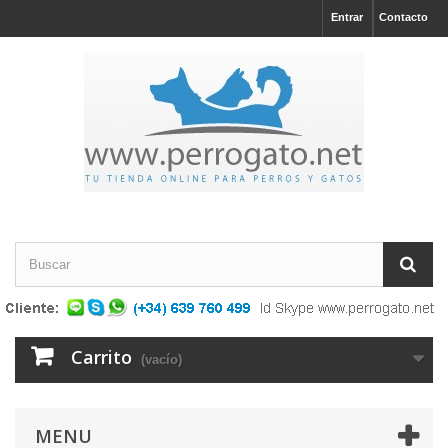
Entrar
Contacto
Carrito
(vacío)
MENU