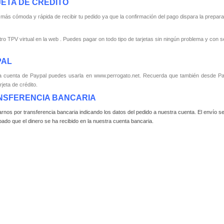
JETA DE CRÉDITO
 más cómoda y rápida de recibir tu pedido ya que la confirmación del pago dispara la prepara
stro TPV virtual en la web . Puedes pagar on todo tipo de tarjetas sin ningún problema y con 
PAL
na cuenta de Paypal puedes usarla en www.perrogato.net. Recuerda que también desde P
jeta de crédito.
ANSFERENCIA BANCARIA
nos por transferencia bancaria indicando los datos del pedido a nuestra cuenta. El envío se
do que el dinero se ha recibido en la nuestra cuenta bancaria.