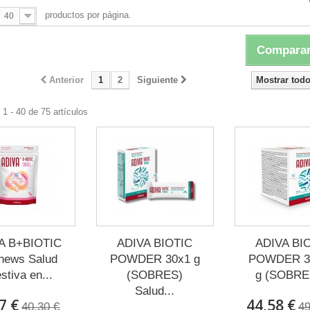
productos por página.
40
Comparar
Anterior
1
2
Siguiente
Mostrar tod
1 - 40 de 75 artículos
A B+BIOTIC
ADIVA BIOTIC
ADIVA BI
hews Salud
POWDER 30x1 g
POWDER 3
stiva en...
(SOBRES)
g (SOBRES
Salud...
7 €
44,58 €
40,30 €
49