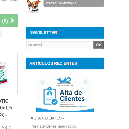
ENVIAR UN MENSAJE
 (
0
)
NEWSLETTER
o
Ok
ARTÍCULOS RECIENTES
OTIC
0x1.5
)...
ALTA CLIENTES -
Para atenderles más rápido,
,53 €