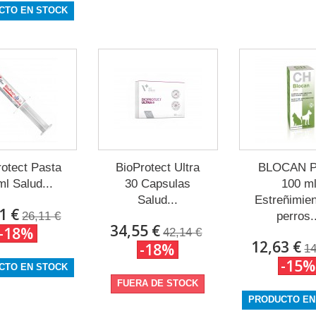
CTO EN STOCK
rotect Pasta
BioProtect Ultra
BLOCAN 
ml Salud...
30 Capsulas
100 m
Salud...
Estreñimien
1 €
26,11 €
perros.
34,55 €
-18%
42,14 €
12,63 €
-18%
14
-15%
CTO EN STOCK
FUERA DE STOCK
PRODUCTO EN