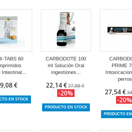
I-TABS 60
CARBODOTE 100
CARBOD
mprimidos
ml Solución Oral
PRIME 7
 Intestinal...
ingestiones...
Intoxicacio
perros
9,08 €
22,14 €
27,68 €
27,54 €
-20%
34
-20%
CTO EN STOCK
PRODUCTO EN STOCK
PRODUCTO EN