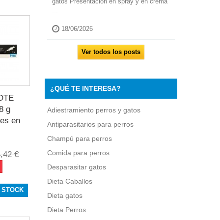
gatos Presentación en spray y en crema
...
18/06/2026
Ver todos los posts
¿QUÉ TE INTERESA?
OTE
8 g
Adiestramiento perros y gatos
nes en
Antiparasitarios para perros
Champú para perros
Comida para perros
,42 €
Desparasitar gatos
Dieta Caballos
 STOCK
Dieta gatos
Dieta Perros