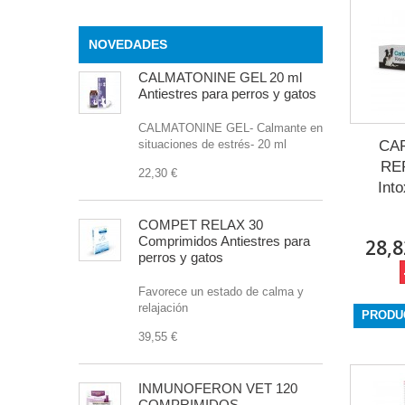
NOVEDADES
CALMATONINE GEL 20 ml
Antiestres para perros y gatos
CALMATONINE GEL- Calmante en
situaciones de estrés- 20 ml
CA
RE
22,30 €
Int
COMPET RELAX 30
Comprimidos Antiestres para
28,8
perros y gatos
Favorece un estado de calma y
relajación
PRODU
39,55 €
INMUNOFERON VET 120
COMPRIMIDOS