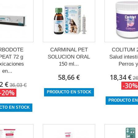
RBODOTE
CARMINAL PET
COLITUM 2
PEAT 72 g
SOLUCION ORAL
Salud intest
oxicaciones
150 ml...
Perros y
en...
58,66 €
18,34 €
26
2 €
-30%
36,03 €
-20%
PRODUCTO EN STOCK
PRODUCTO EN
CTO EN STOCK