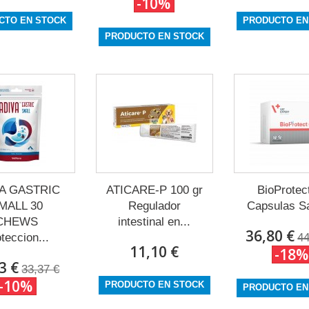
-10%
CTO EN STOCK
PRODUCTO EN
PRODUCTO EN STOCK
A GASTRIC
ATICARE-P 100 gr
BioProtec
MALL 30
Regulador
Capsulas Sa
CHEWS
intestinal en...
36,80 €
teccion...
44
11,10 €
-18%
3 €
33,37 €
-10%
PRODUCTO EN STOCK
PRODUCTO EN