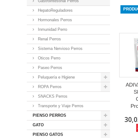
Gastrointestinal Perros
PRODU
HepatoReguladores
Hormonales Perros
Inmunidad Perro
Renal Perros
Sistema Nervioso Perros
Oticos Perro
Paseo Perros
Peluquería e Higiene
ADIV
ROPA Perros
S
SNACKS Perros
Pro
Transporte y Viaje Perros
PIENSO PERROS
30,0
GATO
PIENSO GATOS