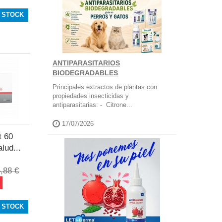
 STOCK
ANTIPARASITARIOS
BIODEGRADABLES
Principales extractos de plantas con
propiedades insecticidas y
antiparasitarias: - Citrone...
17/07/2026
t 60
lud...
,88 €
 STOCK