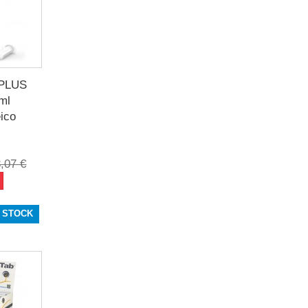
PLUS
ml
eico
,07 €
 STOCK