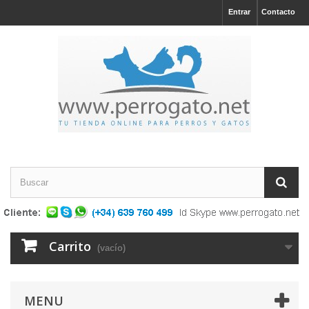
Entrar
Contacto
Carrito
(vacío)
MENU