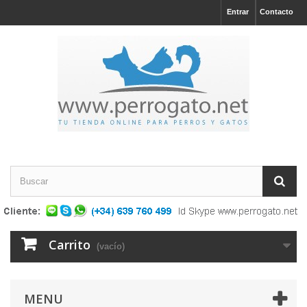
Entrar
Contacto
Carrito
(vacío)
MENU