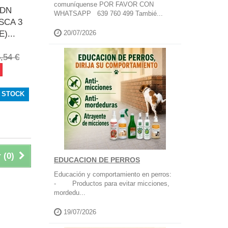
comuníquense POR FAVOR CON
 DN
WHATSAPP 639 760 499 Tambié...
SCA 3
)...
20/07/2026
,54 €
 STOCK
 (
0
)
EDUCACION DE PERROS
Educación y comportamiento en perros:
- Productos para evitar micciones,
mordedu...
19/07/2026