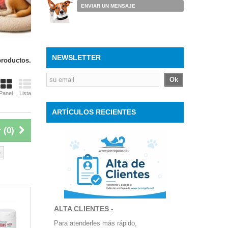
ENVIAR UN MENSAJE
NEWSLETTER
productos.
Ok
Panel
Lista
ARTÍCULOS RECIENTES
 (
0
)
o
ALTA CLIENTES -
Para atenderles más rápido,