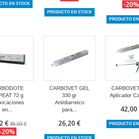
-20%
CTO EN STOCK
PRODUCTO EN STOCK
PRODUCTO EN
RBODOTE
CARBOVET GEL
CARBOVET
PEAT 72 g
330 gr
Aplicador Ca
oxicaciones
Antidiarreico
42,00
en...
para...
2 €
26,20 €
36,03 €
PRODUCTO EN
-20%
PRODUCTO EN STOCK