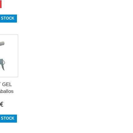
 STOCK
 GEL
ballos
 €
 STOCK