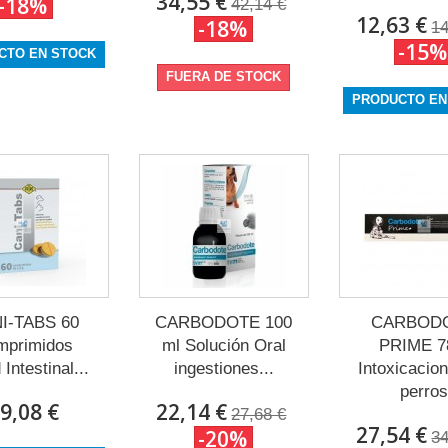
34,55 €
-18%
42,14 €
12,63 €
-18%
14
-15%
CTO EN STOCK
FUERA DE STOCK
PRODUCTO EN
I-TABS 60
CARBODOTE 100
CARBOD
mprimidos
ml Solución Oral
PRIME 7
 Intestinal...
ingestiones...
Intoxicacio
perros
9,08 €
22,14 €
27,68 €
27,54 €
-20%
34