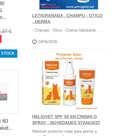
30
S
LETIGRANADA , CHAMPU - OTICO
n...
- DERMA
- Champú - Otico - Crema hidratante ...
,37 €
19/06/2026
 STOCK
HELIOVET SPF 50 EN CREMA O
t 60
SPRAY - NOVEDADES STANGEST
lud...
Heliovet protector solar para perros y