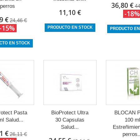
36,80 €
perros
44
11,10 €
-18%
9 €
24,46 €
-15%
PRODUCTO EN STOCK
PRODUCTO EN
CTO EN STOCK
rotect Pasta
BioProtect Ultra
BLOCAN 
ml Salud...
30 Capsulas
100 m
Salud...
Estreñimien
1 €
26,11 €
perros.