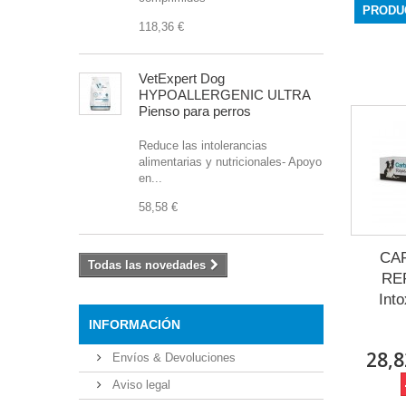
PRODU
118,36 €
VetExpert Dog
HYPOALLERGENIC ULTRA
Pienso para perros
Reduce las intolerancias
alimentarias y nutricionales- Apoyo
en...
58,58 €
CA
Todas las novedades
RE
Int
INFORMACIÓN
28,8
Envíos & Devoluciones
Aviso legal