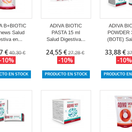
A B+BIOTIC
ADIVA BIOTIC
ADIVA BI
hews Salud
PASTA 15 ml
POWDER 3
stiva en...
Salud Digestiva...
(BOTE) Sal
7 €
24,55 €
33,88 €
40,30 €
27,28 €
37
-10%
-10%
-10%
CTO EN STOCK
PRODUCTO EN STOCK
PRODUCTO EN