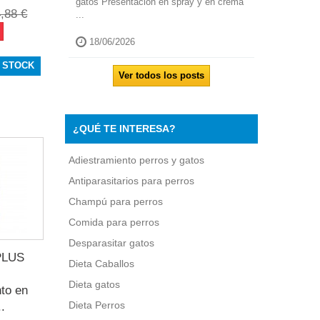
gatos Presentación en spray y en crema
,88 €
...
18/06/2026
 STOCK
Ver todos los posts
¿QUÉ TE INTERESA?
Adiestramiento perros y gatos
Antiparasitarios para perros
Champú para perros
Comida para perros
Desparasitar gatos
PLUS
Dieta Caballos
l
Dieta gatos
to en
Dieta Perros
..