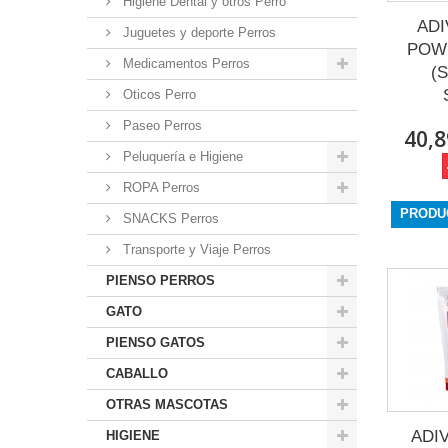
Higiene Dental y otros Perro
ADI
Juguetes y deporte Perros
POWD
Medicamentos Perros
(
Oticos Perro
Paseo Perros
40,8
Peluquería e Higiene
ROPA Perros
PRODU
SNACKS Perros
Transporte y Viaje Perros
PIENSO PERROS
GATO
PIENSO GATOS
CABALLO
OTRAS MASCOTAS
ADI
HIGIENE