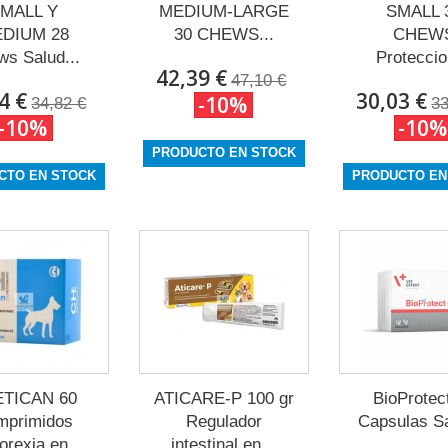
MALL Y
MEDIUM-LARGE
SMALL 
DIUM 28
30 CHEWS...
CHEW
s Salud...
Proteccio
42,39 €
47,10 €
4 €
30,03 €
-10%
34,82 €
33
-10%
-10%
PRODUCTO EN STOCK
CTO EN STOCK
PRODUCTO EN
TICAN 60
ATICARE-P 100 gr
BioProtec
mprimidos
Regulador
Capsulas Sa
orexia en
intestinal en...