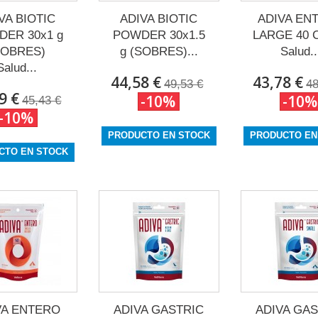
VA BIOTIC
ADIVA BIOTIC
ADIVA EN
ER 30x1 g
POWDER 30x1.5
LARGE 40 
SOBRES)
g (SOBRES)...
Salud..
Salud...
44,58 €
43,78 €
49,53 €
48
9 €
-10%
-10%
45,43 €
-10%
PRODUCTO EN STOCK
PRODUCTO EN
CTO EN STOCK
VA ENTERO
ADIVA GASTRIC
ADIVA GA