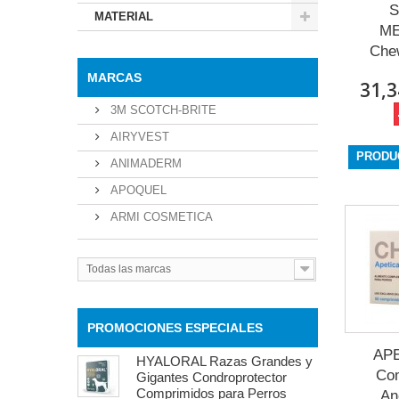
S
MATERIAL
ME
Chew
MARCAS
31,3
3M SCOTCH-BRITE
AIRYVEST
PRODU
ANIMADERM
APOQUEL
ARMI COSMETICA
Todas las marcas
PROMOCIONES ESPECIALES
APE
HYALORAL Razas Grandes y
Co
Gigantes Condroprotector
Comprimidos para Perros
An