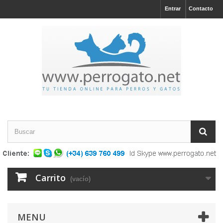
Entrar
Contacto
Carrito
(vacío)
MENU