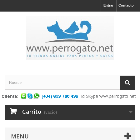
Entrar
Contacto
Carrito
(vacío)
MENU