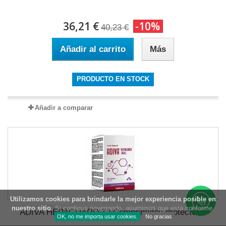
36,21 €
-10%
40,23 €
Añadir al carrito
Más
PRODUCTO EN STOCK
Añadir a comparar
Utilizamos
cookies
para brindarle la mejor experiencia posible en
nuestro sitio.
Si continua navegando, asumimos que está conforme.
ADIVA HEPAGUARD 30 Comprimidos protector...
OK, no me importa usar cookies.
No gracias