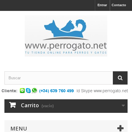
Entrar
Contacto
Carrito
(vacío)
MENU