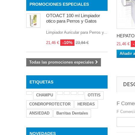
PROMOCIONES ESPECIALES
OTOACT 100 ml Limpiador
otico para Perros y Gatos
Limpiador Auricular para Perros y...
HEPATO 
-10%
21,46 €
23,84 €
21,46 €
Añadir a
Todas las promociones especiales
ETIQUETAS
DES
CHAMPU
OTITIS
F Come
CONDROPROTECTOR
HERIDAS
F Comerc
ANSIEDAD
Barritas Dentales
NOVEDADES