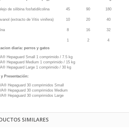
ejo de silibina fosfatidilcolina
45
90
180
avanol (extracto de
Vitis vinifera
)
10
20
40
ína
8
16
32
1
2
4
cacion diaria: perros y gatos
A® Hepaguard Small 1 comprimido / 7.5 kg
A® Hepaguard Medium 1 comprimido / 15 kg
A® Hepaguard Large 1 comprimido / 30 kg
y Presentación:
VA® Hepaguard 30 comprimidos Small
VA® Hepaguard 30 comprimidos Medium
VA® Hepaguard 30 comprimidos Large
DUCTOS SIMILARES