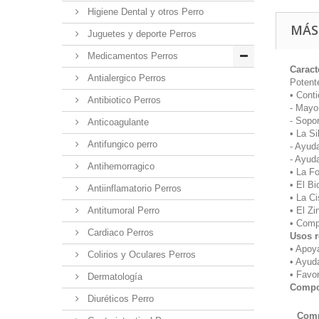
Higiene Dental y otros Perro
MÁS
Juguetes y deporte Perros
Medicamentos Perros
Caract
Antialergico Perros
Potent
• Conti
Antibiotico Perros
- Mayor
- Sopor
Anticoagulante
• La Si
Antifungico perro
- Ayud
- Ayuda
Antihemorragico
• La Fo
• El Bi
Antiinflamatorio Perros
• La Ci
• El Zi
Antitumoral Perro
• Comp
Cardiaco Perros
Usos 
• Apoya
Colirios y Oculares Perros
• Ayuda
• Favor
Dermatología
Compo
Diuréticos Perro
Comp