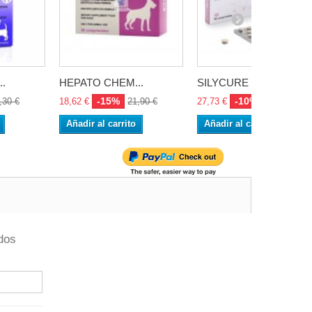
.
HEPATO CHEM...
SILYCURE 40...
-15%
-10%
,30 €
18,62 €
21,90 €
27,73 €
30,81 €
Añadir al carrito
Añadir al carrito
dos