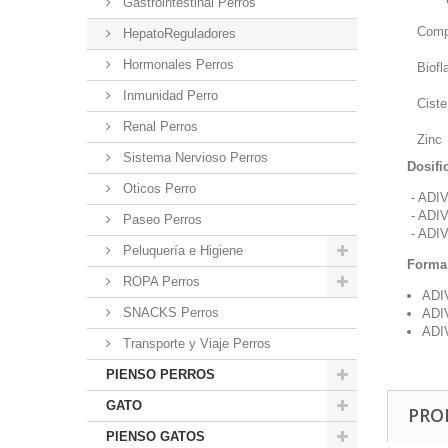
Gastrointestinal Perros
Compl
HepatoReguladores
Hormonales Perros
Biofl
Inmunidad Perro
Ciste
Renal Perros
Zinc
Sistema Nervioso Perros
Dosifi
Oticos Perro
- ADIV
- ADIV
Paseo Perros
- ADIV
Peluquería e Higiene
Forma 
ROPA Perros
ADI
SNACKS Perros
ADI
ADI
Transporte y Viaje Perros
PIENSO PERROS
GATO
PRO
PIENSO GATOS