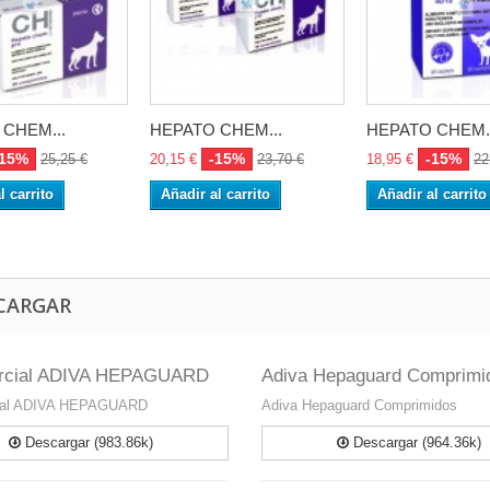
CHEM...
HEPATO CHEM...
HEPATO CHEM..
-15%
-15%
-15%
25,25 €
20,15 €
23,70 €
18,95 €
22
l carrito
Añadir al carrito
Añadir al carrito
CARGAR
rcial ADIVA HEPAGUARD
Adiva Hepaguard Comprimi
ial ADIVA HEPAGUARD
Adiva Hepaguard Comprimidos
Descargar (983.86k)
Descargar (964.36k)