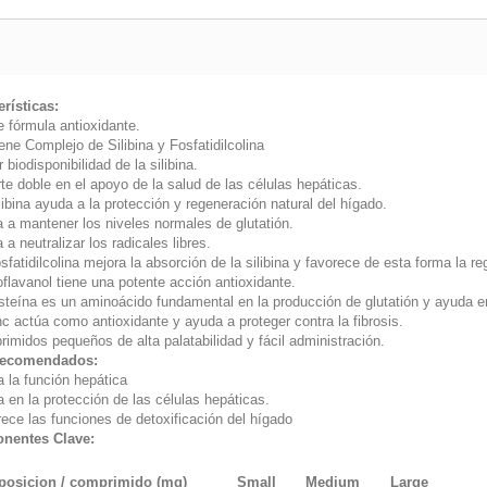
erísticas:
e fórmula antioxidante.
ene Complejo de Silibina y Fosfatidilcolina
 biodisponibilidad de la silibina.
te doble en el apoyo de la salud de las células hepáticas.
libina ayuda a la protección y regeneración natural del hígado.
a a mantener los niveles normales de glutatión.
 a neutralizar los radicales libres.
sfatidilcolina mejora la absorción de la silibina y favorece de esta forma la r
oflavanol tiene una potente acción antioxidante.
steína es un aminoácido fundamental en la producción de glutatión y ayuda en
nc actúa como antioxidante y ayuda a proteger contra la fibrosis.
rimidos pequeños de alta palatabilidad y fácil administración.
recomendados:
 la función hepática
 en la protección de las células hepáticas.
ece las funciones de detoxificación del hígado
nentes Clave:
osicion / comprimido (mg)
Small
Medium
Large