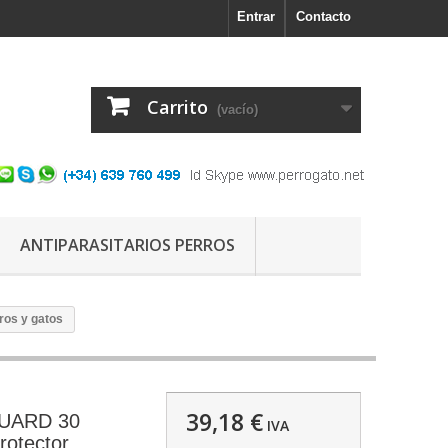
Entrar
Contacto
Carrito
(vacío)
ANTIPARASITARIOS PERROS
os y gatos
39,18 €
UARD 30
IVA
rotector