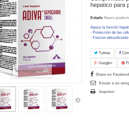
hepatico para 
Estado
Nuevo product
Apoya la función hepát
- Protección de las cél
- Funcion detoxificante
Tuitear
Comp
Google+
Pi
Ver más grande
Share on Faceboo
Enviar a un ami
Imprimir