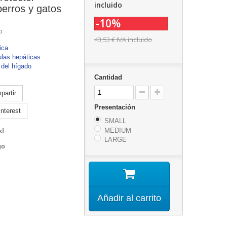
incluido
perros y gatos
-10%
o
43,53 €
IVA incluido
ica
ulas hepáticas
 del hígado
Cantidad
artir
Presentación
nterest
SMALL
MEDIUM
k!
LARGE
go
Añadir al carrito