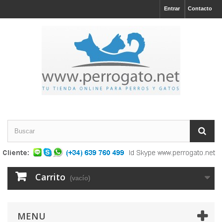
Entrar
Contacto
Carrito
(vacío)
MENU