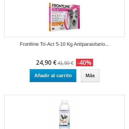
Frontline Tri-Act 5-10 Kg Antiparasitario...
24,90 €
-40%
41,50 €
Añadir al carrito
Más