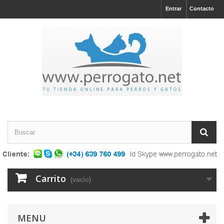
Entrar
Contacto
Carrito
(vacío)
MENU