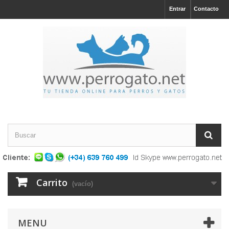
Entrar
Contacto
Carrito
(vacío)
MENU