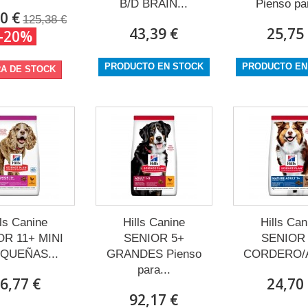
B/D BRAIN...
Pienso par
0 €
125,38 €
43,39 €
25,75
-20%
PRODUCTO EN STOCK
PRODUCTO EN
A DE STOCK
lls Canine
Hills Canine
Hills Can
OR 11+ MINI
SENIOR 5+
SENIOR
EQUEÑAS...
GRANDES Pienso
CORDERO/A
para...
6,77 €
24,70
92,17 €