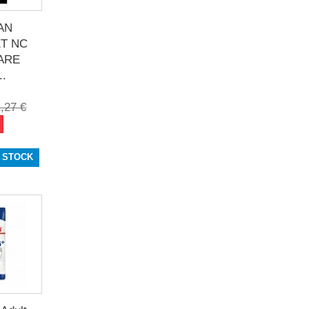
AN
ET NC
ARE
..
,27 €
 STOCK