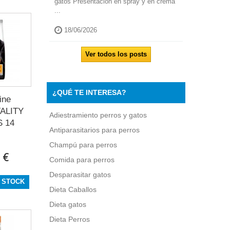
gatos Presentación en spray y en crema
...
18/06/2026
Ver todos los posts
¿QUÉ TE INTERESA?
ine
ALITY
Adiestramiento perros y gatos
 14
Antiparasitarios para perros
Champú para perros
 €
Comida para perros
Desparasitar gatos
 STOCK
Dieta Caballos
Dieta gatos
Dieta Perros