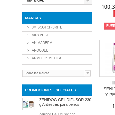
MATERIAL
100,3
MARCAS
FUER
3M SCOTCH-BRITE
AIRYVEST
ANIMADERM
APOQUEL
ARMI COSMETICA
Todas las marcas
Hi
SENI
PROMOCIONES ESPECIALES
Y P
ZENIDOG GEL DIFUSOR 230
g Antiestres para perros
1
Zenidog Gel Difusor con