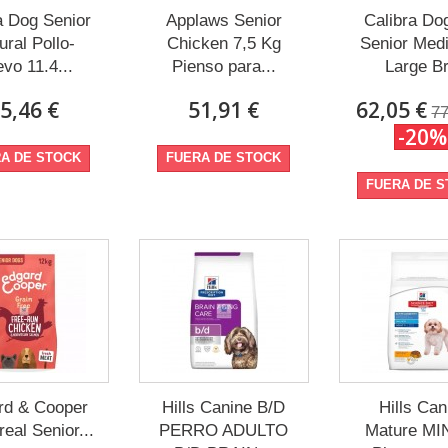
 Dog Senior
Applaws Senior
Calibra Dog
ural Pollo-
Chicken 7,5 Kg
Senior Med
vo 11.4...
Pienso para...
Large Br
5,46 €
51,91 €
62,05 €
77
-20%
A DE STOCK
FUERA DE STOCK
FUERA DE 
rd & Cooper
Hills Canine B/D
Hills Can
real Senior...
PERRO ADULTO
Mature MI