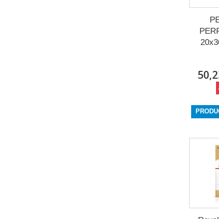
P
PER
20x3
50,2
PRODU