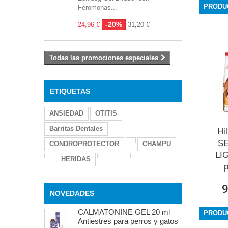
PRODU
Feromonas...
-20%
24,96 €
31,20 €
Todas las promociones especiales
ETIQUETAS
ANSIEDAD
OTITIS
Barritas Dentales
Hi
SE
CONDROPROTECTOR
CHAMPU
LI
HERIDAS
p
9
NOVEDADES
CALMATONINE GEL 20 ml
PRODU
Antiestres para perros y gatos