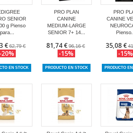
EDIGREE
PRO PLAN
PRO PL
RO SENIOR
CANINE
CANINE V
00 g Pienso
MEDIUM-LARGE
NEUROC
para...
SENIOR 7+ 14...
Pienso.
3 €
81,74 €
35,08 €
62,79 €
96,16 €
41
-20%
-15%
-15%
CTO EN STOCK
PRODUCTO EN STOCK
PRODUCTO EN