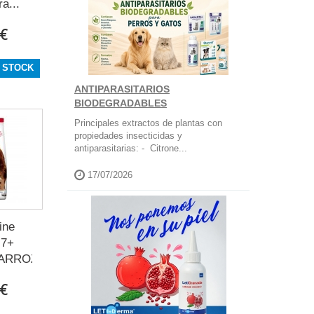
a...
 €
 STOCK
ANTIPARASITARIOS
BIODEGRADABLES
Principales extractos de plantas con
propiedades insecticidas y
antiparasitarias: - Citrone...
17/07/2026
ine
 7+
RROZ...
 €