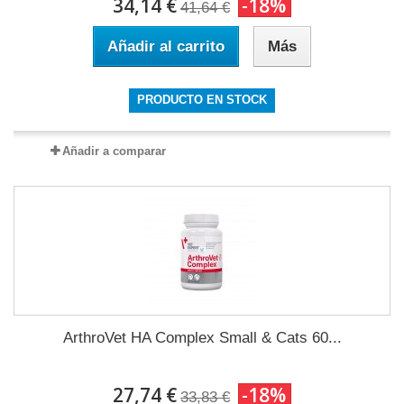
34,14 €
-18%
41,64 €
Añadir al carrito
Más
PRODUCTO EN STOCK
Añadir a comparar
ArthroVet HA Complex Small & Cats 60...
27,74 €
-18%
33,83 €