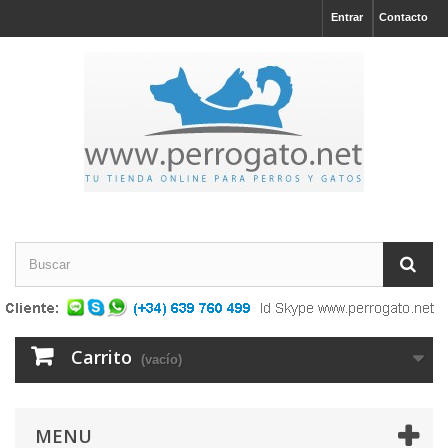
Entrar
Contacto
Carrito
(vacío)
MENU