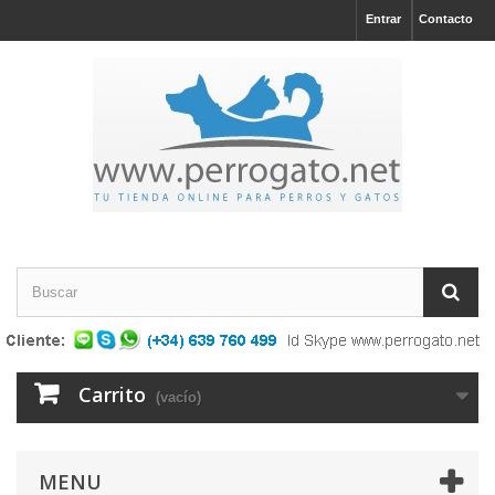
Entrar
Contacto
Carrito
(vacío)
MENU