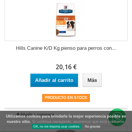
Hills Canine K/D Kg pienso para perros con...
20,16 €
Añadir al carrito
Más
PRODUCTO EN STOCK
Añadir a comparar
Utilizamos
cookies
para brindarle la mejor experiencia posible en
nuestro sitio.
Si continua navegando, asumimos que está conforme.
OK, no me importa usar cookies.
No gracias