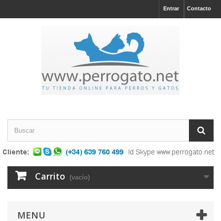
Entrar
Contacto
Carrito
(vacío)
MENU