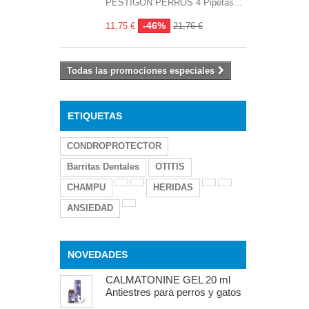
PESTIGON PERROS 4 Pipetas...
-46%
11,75 €
21,76 €
Todas las promociones especiales
ETIQUETAS
CONDROPROTECTOR
Barritas Dentales
OTITIS
CHAMPU
HERIDAS
ANSIEDAD
NOVEDADES
CALMATONINE GEL 20 ml
Antiestres para perros y gatos