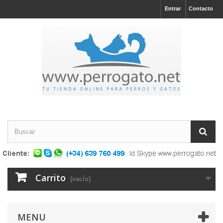
Entrar
Contacto
Carrito
(vacío)
MENU