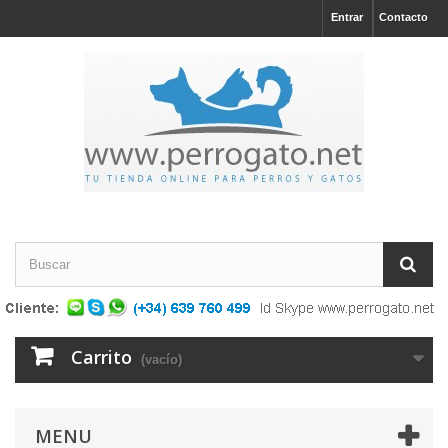
Entrar
Contacto
Carrito
(vacío)
MENU