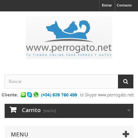
Entrar
Contacto
Carrito
(vacío)
MENU