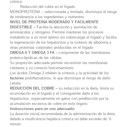
crónica.
- Reducción del cobre en el hígado.
MONOPROTEÍNA – seleccionada y limitada, disminuye el riesgo
de intolerancia a los ingredientes y nutrientes.
NIVEL DE PROTEINA MODERADO Y FÁCILMENTE
DIGESTIBLE –
Facilita la absorción y asimilación de
aminoácidos y nitrógeno. Permite mantener los procesos
metabólicos a un nivel óptimo sin sobrecargar el hígado y facilita
la regeneración de los hepatocitos,y la síntesis de albúmina y
otras proteínas corporales producidas en el hígado.
OMEGA 6 Y OMEGA 3 FA –
componente de las membranas
proteico-lipídicas de las células.
Su proporción adecuada permite reconstruir las membranas
celulares y su correcto funcionamiento.
Los ácidos Omega 3 inhiben la síntesis y la actividad de los
factores
proinflamatorios, lo que disminuye el riesgo de daño
celular.
REDUCCIÓN DEL COBRE –
su reducción en la dieta, limita su
acumulación en el hígado y el consiguiente daño a los
hepatocitos, especialmente en gatos con predilección por la
acumulación excesiva de cobre en este órgano.
Instrucciones para un uso adecuado:
La duración inicial recomendada de la administración de la dieta
debido a insuficiencia hepática crónica no debe exceder de: 6
meses.