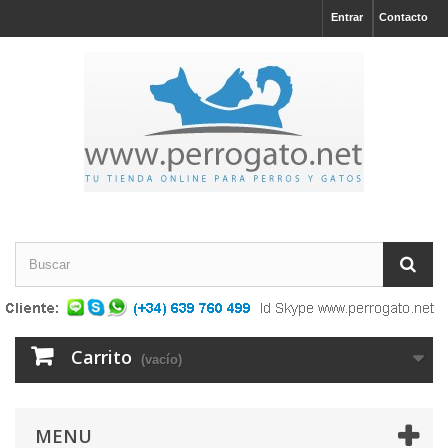
Entrar
Contacto
Carrito
(vacío)
MENU