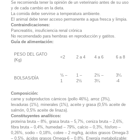
Se recomienda tener la opinión de un veterinario antes de su uso
y de cada cambio en la dieta.
La comida debe servirse a temperatura ambiente.
El animal debe tener acceso permanente a agua fresca y limpia.
Contraindicaciones:
Pancreatitis, insuficiencia renal crónica
No recomendado para hembras en reproducción y gatitos.
Guía de alimentación:
PESO DEL GATO
<2
2 a 4
4 a 6
6 a 8
(Kg)
½ –
1 –
2½ –
3¼
BOLSAS/DÍA
1
2½
3¼
-4
Composición:
carne y subproductos cárnicos (pollo 46%), arroz (3%),
levaduras (1%), minerales (1%), aceite y grasa (0,5% aceite de
salmón, 0,5% aceite de linaza).
Constituyentes analíticos:
proteína bruta – 8%, grasa bruta – 5,7%, ceniza bruta – 2,6%,
fibra bruta – 0,4%, humedad – 79%, calcio – 0,3%, fósforo –
0,26%, sodio – 0,18%, cobre – 2 mg/kg, ácidos grasos Omega-3
– 0,5%, ácidos grasos Omega-6 – 0,8%. Energía metabolizable: