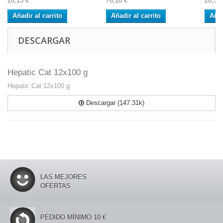
28,13 €
76,18 €
26,52 
Añadir al carrito
Añadir al carrito
Añad
DESCARGAR
Hepatic Cat 12x100 g
Hepatic Cat 12x100 g
Descargar (147.31k)
LAS MEJORES
OFERTAS
PEDIDO MÍNIMO 10 €