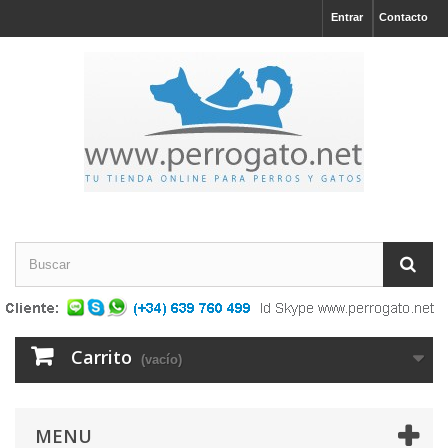
Entrar
Contacto
Carrito
(vacío)
MENU