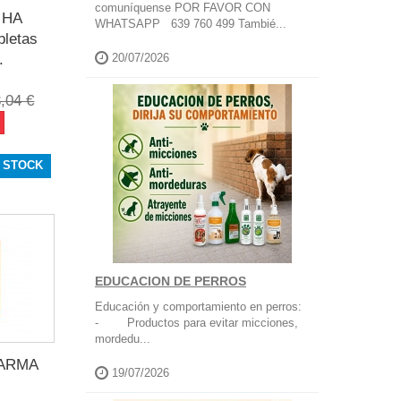
comuníquense POR FAVOR CON
t HA
WHATSAPP 639 760 499 Tambié...
bletas
.
20/07/2026
,04 €
 STOCK
EDUCACION DE PERROS
Educación y comportamiento en perros:
- Productos para evitar micciones,
mordedu...
ARMA
19/07/2026