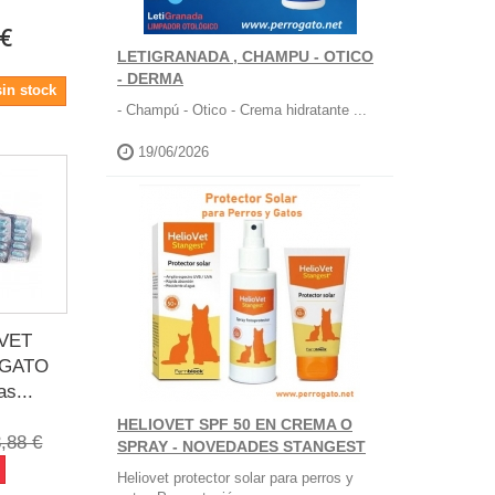
 €
LETIGRANADA , CHAMPU - OTICO
- DERMA
in stock
- Champú - Otico - Crema hidratante ...
19/06/2026
VET
 GATO
s...
HELIOVET SPF 50 EN CREMA O
,88 €
SPRAY - NOVEDADES STANGEST
Heliovet protector solar para perros y