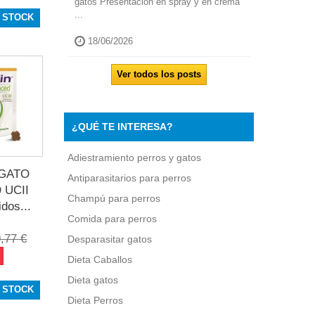
gatos Presentación en spray y en crema
...
 STOCK
18/06/2026
Ver todos los posts
¿QUÉ TE INTERESA?
Adiestramiento perros y gatos
 GATO
Antiparasitarios para perros
 UCII
Champú para perros
dos...
Comida para perros
,77 €
Desparasitar gatos
Dieta Caballos
Dieta gatos
 STOCK
Dieta Perros