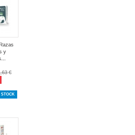
Razas
s y
...
,63 €
 STOCK