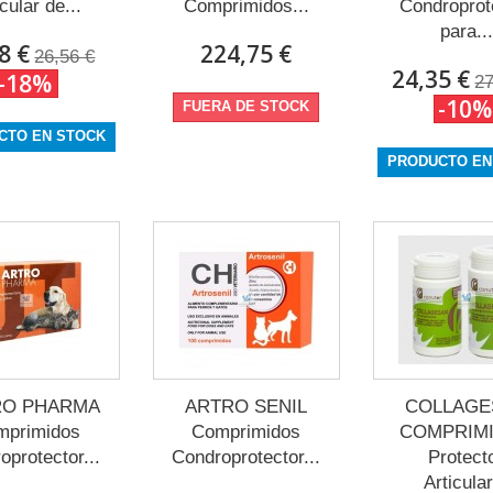
icular de...
Comprimidos...
Condroprot
para...
8 €
224,75 €
26,56 €
24,35 €
-18%
27
-10%
FUERA DE STOCK
CTO EN STOCK
PRODUCTO EN
RO PHARMA
ARTRO SENIL
COLLAGE
mprimidos
Comprimidos
COMPRIM
oprotector...
Condroprotector...
Protect
Articular