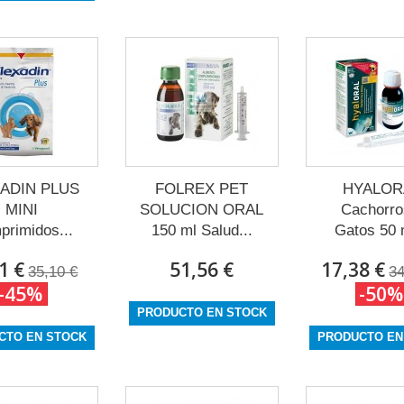
ADIN PLUS
FOLREX PET
HYALOR
MINI
SOLUCION ORAL
Cachorro
rimidos...
150 ml Salud...
Gatos 50 m
1 €
51,56 €
17,38 €
35,10 €
34
-45%
-50%
PRODUCTO EN STOCK
CTO EN STOCK
PRODUCTO EN