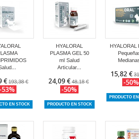
YALORAL
HYALORAL
HYALORAL 
PLASMA
PLASMA GEL 50
Pequeña
PRIMIDOS
ml Salud
Medianas
Salud...
Articular...
15,82 €
31
9 €
24,09 €
-50%
193,38 €
48,18 €
-53%
-50%
PRODUCTO EN
CTO EN STOCK
PRODUCTO EN STOCK