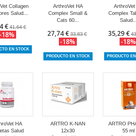
oVet Collagen
ArthroVet HA
ArthroVe
bres Salud...
Complex Small &
Complex Ta
Cats 60...
Salud..
4 €
41,64 €
27,74 €
35,29 €
-18%
33,83 €
43
-18%
-18%
CTO EN STOCK
PRODUCTO EN STOCK
PRODUCTO EN
hroVet HA
ARTRO K-NAN
ARTRO PH
letas Salud
12x30
55 ml