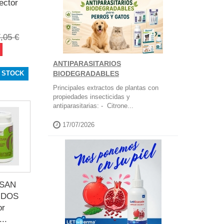
ector
,05 €
ANTIPARASITARIOS
 STOCK
BIODEGRADABLES
Principales extractos de plantas con
propiedades insecticidas y
antiparasitarias: - Citrone...
17/07/2026
SAN
IDOS
or
...