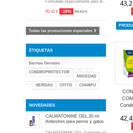
Formulado especialmente para el...
43,2
-15%
80,42 €
94,61 €
PRODU
Todas las promociones especiales
ETIQUETAS
Barritas Dentales
CONDROPROTECTOR
ANSIEDAD
HERIDAS
OTITIS
CHAMPU
CON
COM
Condr
NOVEDADES
CALMATONINE GEL 20 ml
42,4
Antiestres para perros y gatos
CALMATONINE GEL- Calmante en