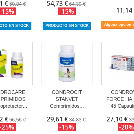
1 €
54,73 €
50,84 €
64,39 €
11,14
-15%
-15%
Alguna opcion s
CTO EN STOCK
PRODUCTO EN STOCK
DROCARE
CONDROCIT
CONDRO
PRIMIDOS
STANVET
FORCE HA
oprotector...
Comprimidos...
45 Capsula
2 €
29,61 €
27,10 €
56,56 €
34,83 €
33
-25%
-15%
-20%