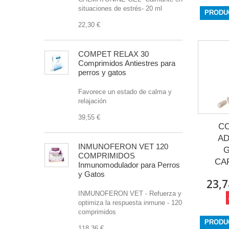
situaciones de estrés- 20 ml
PRODU
22,30 €
COMPET RELAX 30
Comprimidos Antiestres para
perros y gatos
Favorece un estado de calma y
relajación
39,55 €
C
A
INMUNOFERON VET 120
G
COMPRIMIDOS
CA
Inmunomodulador para Perros
y Gatos
23,7
INMUNOFERON VET - Refuerza y
optimiza la respuesta inmune - 120
comprimidos
PRODU
118,36 €