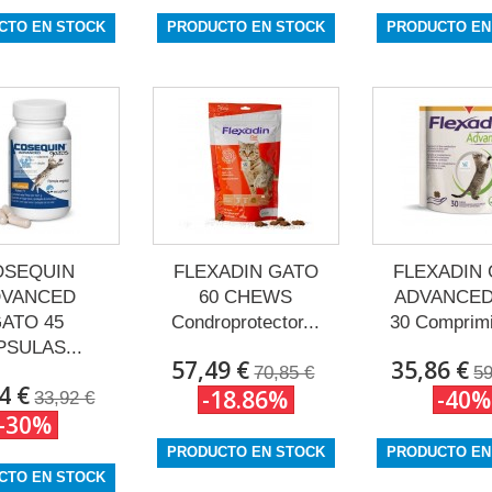
CTO EN STOCK
PRODUCTO EN STOCK
PRODUCTO EN
OSEQUIN
FLEXADIN GATO
FLEXADIN
DVANCED
60 CHEWS
ADVANCED
ATO 45
Condroprotector...
30 Comprimi
PSULAS...
57,49 €
35,86 €
70,85 €
59
4 €
-18.86%
-40%
33,92 €
-30%
PRODUCTO EN STOCK
PRODUCTO EN
CTO EN STOCK