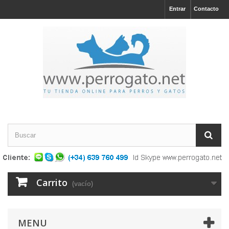
Entrar
Contacto
Carrito
(vacío)
MENU