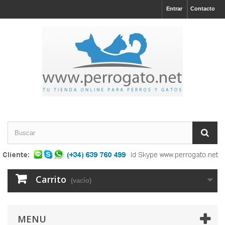
Entrar
Contacto
Carrito
(vacío)
MENU