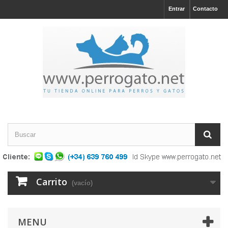
Entrar
Contacto
Carrito
(vacío)
MENU