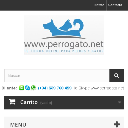
Entrar
Contacto
Carrito
(vacío)
MENU