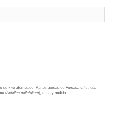
go de kiwi atomizado, Partes aéreas de
Fumaria officinalis
,
ma (
Achillea millefolium
), seca y molida.