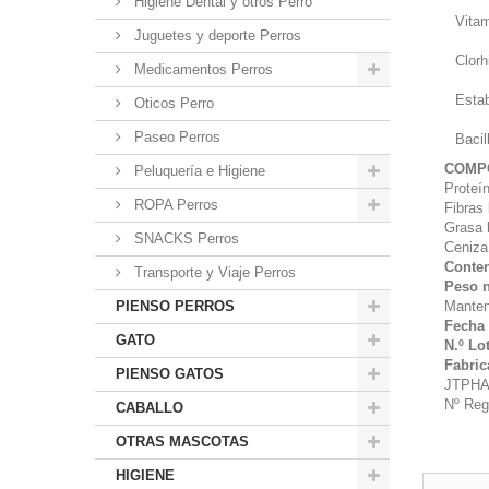
Higiene Dental y otros Perro
Vita
Juguetes y deporte Perros
Clorh
Medicamentos Perros
Estab
Oticos Perro
Paseo Perros
Baci
COMP
Peluquería e Higiene
Proteí
ROPA Perros
Fibras
Grasa 
SNACKS Perros
Ceniza
Conte
Transporte y Viaje Perros
Peso 
PIENSO PERROS
Mantene
Fecha 
GATO
N.º Lo
Fabric
PIENSO GATOS
JTPHA
Nº Reg
CABALLO
OTRAS MASCOTAS
HIGIENE