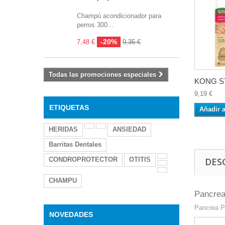
Champú acondicionador para
perros 300...
-20%
7,48 €
9,35 €
Todas las promociones especiales
KONG ST
9,19 €
ETIQUETAS
Añadir a
HERIDAS
ANSIEDAD
Barritas Dentales
CONDROPROTECTOR
OTITIS
DES
CHAMPU
Pancre
Pancrea 
NOVEDADES