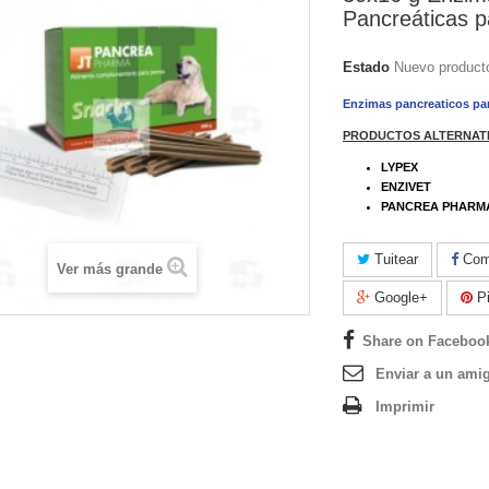
Pancreáticas p
Estado
Nuevo product
Enzimas pancreaticos pa
PRODUCTOS ALTERNATI
LYPEX
ENZIVET
PANCREA PHARM
Tuitear
Comp
Ver más grande
Google+
Pi
Share on Faceboo
Enviar a un ami
Imprimir