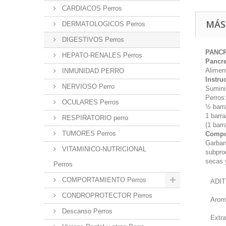
CARDIACOS Perros
MÁS
DERMATOLOGICOS Perros
DIGESTIVOS Perros
PANCR
HEPATO-RENALES Perros
Pancr
Alimen
INMUNIDAD PERRO
Instru
NERVIOSO Perro
Suminis
Perros
OCULARES Perros
½ barr
1 barr
RESPIRATORIO perro
(1 barr
TUMORES Perros
Compos
Garban
VITAMINICO-NUTRICIONAL
subpro
secas y
Perros
COMPORTAMIENTO Perros
ADIT
CONDROPROTECTOR Perros
Arom
Descanso Perros
Extra