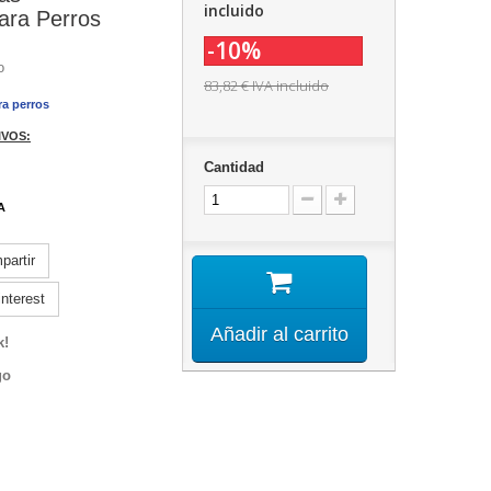
incluido
ara Perros
-10%
o
83,82 €
IVA incluido
ra perros
VOS:
Cantidad
A
artir
nterest
Añadir al carrito
k!
go