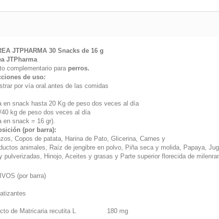
EA JTPHARMA 30 Snacks de 16 g
ea JTPharma
to complementario para
perros.
cciones de uso
:
trar por vía oral.antes de las comidas
:
a en snack hasta 20 Kg de peso dos veces al día
a/40 kg de peso dos veces al día
a en snack = 16 gr).
ición (por barra):
zos, Copos de patata, Harina de Pato, Glicerina, Carnes y
ductos animales, Raíz de jengibre en polvo, Piña seca y molida, Papaya, Ju
 pulverizadas, Hinojo, Aceites y grasas y Parte superior florecida de milenra
IVOS (por barra)
atizantes
cto de Matricaria recutita L
180 mg