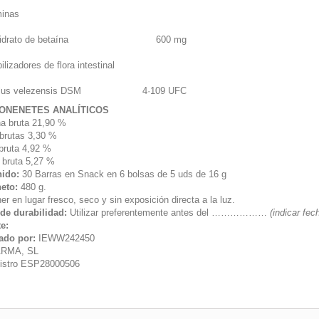
minas
idrato de betaína
600 mg
ilizadores de flora intestinal
llus velezensis DSM
4·109 UFC
ONENETES ANALÍTICOS
na bruta 21,90 %
 brutas 3,30 %
bruta 4,92 %
 bruta 5,27 %
nido:
30 Barras en Snack en 6 bolsas de 5 uds de 16 g
neto:
480 g.
r en lugar fresco, seco y sin exposición directa a la luz.
de durabilidad:
Utilizar preferentemente antes del ………………
(indicar fe
te:
ado por:
IEWW242450
RMA, SL
istro ESP28000506