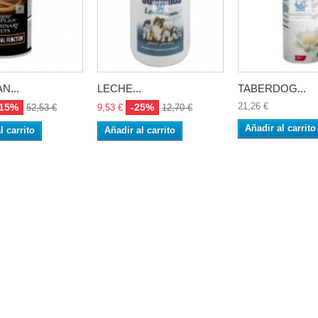
N...
LECHE...
TABERDOG...
21,26 €
-15%
-25%
52,53 €
9,53 €
12,70 €
Añadir al carrito
l carrito
Añadir al carrito