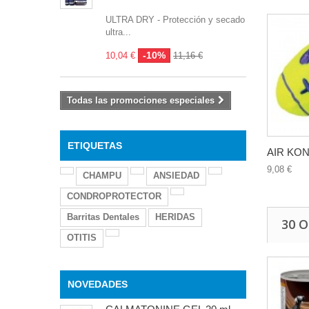
ULTRA DRY - Protección y secado
ultra...
-10%
10,04 €
11,16 €
Todas las promociones especiales
ETIQUETAS
AIR KON
9,08 €
CHAMPU
ANSIEDAD
CONDROPROTECTOR
Barritas Dentales
HERIDAS
30 
OTITIS
NOVEDADES