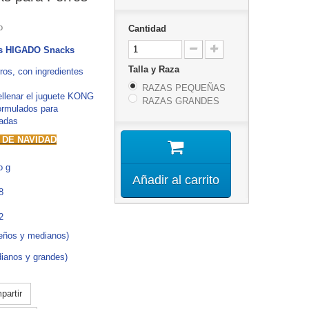
o
Cantidad
as HIGADO Snacks
Talla y Raza
os, con i
ngredientes
RAZAS PEQUEÑAS
llenar el juguete KONG
RAZAS GRANDES
ormulados para
cadas
 DE NAVIDAD
o g
Añadir al carrito
8
2
eños y medianos)
ianos y grandes)
artir