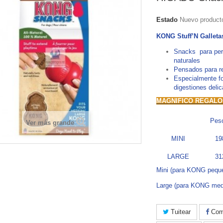
Estado
Nuevo product
KONG Stuff’N Gallet
Snacks para perr
naturales
Pensados para re
Especialmente f
digestiones deli
MAGNIFICO REGALO
Pes
Ver más grande
MINI
19
LARGE
31
Mini (para KONG pequ
Large (para KONG med
Tuitear
Comp