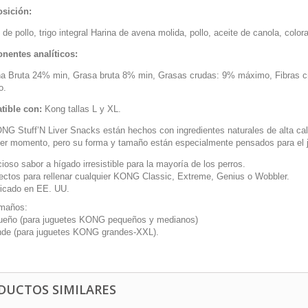
sición:
de pollo, trigo integral Harina de avena molida, pollo, aceite de canola, color
entes analíticos:
na Bruta 24% min, Grasa bruta 8% min, Grasas crudas: 9% máximo, Fibra
o.
ible con:
Kong tallas L y XL.
NG Stuff’N Liver Snacks están hechos con ingredientes naturales de alta cal
ier momento, pero su forma y tamaño están especialmente pensados para el
cioso sabor a hígado irresistible para la mayoría de los perros.
ectos para rellenar cualquier KONG Classic, Extreme, Genius o Wobbler.
icado en EE. UU.
maños:
ueño (para juguetes KONG pequeños y medianos)
de (para juguetes KONG grandes-XXL).
DUCTOS SIMILARES