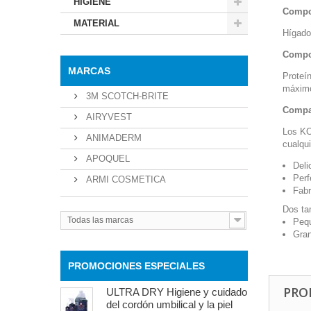
HIGIENE
Compo
MATERIAL
Hígado 
Compon
MARCAS
Proteí
máxim
3M SCOTCH-BRITE
Compat
AIRYVEST
Los KO
ANIMADERM
cualqu
APOQUEL
Deli
Perf
ARMI COSMETICA
Fabr
Dos ta
Todas las marcas
Peq
Gran
PROMOCIONES ESPECIALES
PRO
ULTRA DRY Higiene y cuidado
del cordón umbilical y la piel