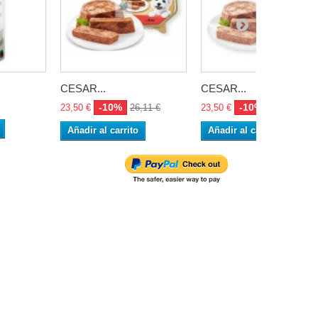
CESAR...
CESAR...
-10%
-10%
23,50 €
26,11 €
23,50 €
26,11 €
Añadir al carrito
Añadir al carrito