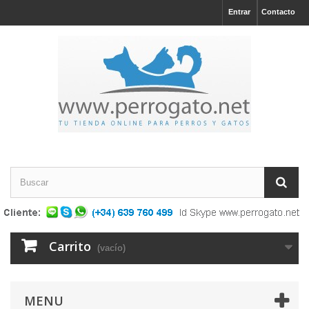
Entrar
Contacto
Carrito
(vacío)
MENU