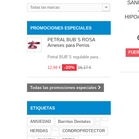
SANI
Todas las marcas
HIPO
PROMOCIONES ESPECIALES
PETRAL BUB´S ROSA
Arneses para Perros
FUER
Petral BUB´S regulable para...
-20%
12,94 €
16,17 €
Todas las promociones especiales
ETIQUETAS
ANSIEDAD
Barritas Dentales
HERIDAS
CONDROPROTECTOR