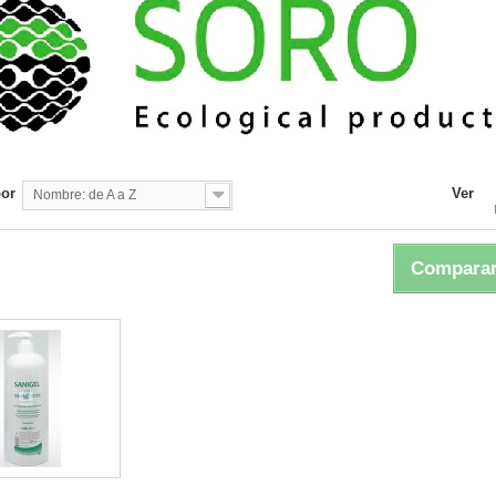
por
Ver
Nombre: de A a Z
Comparar