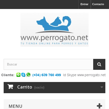
Entrar
Contacto
Carrito
(vacío)
MENU