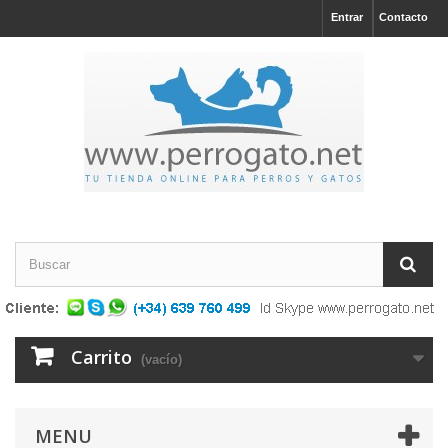
Entrar
Contacto
Carrito
(vacío)
MENU