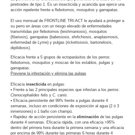
piretroides de tipo 1. Es un insecticida y acaricida que ejerce una
acción repelente frente a flebotomos, mosquitos y garrapatas.
El uso mensual de FRONTLINE TRI-ACT le ayudará a proteger a
su perro en áreas con un riesgo elevado de enfermedades
transmitidas por flebotomos (leishmaniosis), mosquitos
(filariosis), garrapatas (babesiosis, ehrlichiosis, anaplasmosis,
enfermedad de Lyme) y pulgas (rickettsiosis, bartonelosis,
dipilidiosis).
Eficacia frente a 5 grupos de ectoparásitos de los perros:
flebotomos, mosquitos y moscas de los establos, pulgas y
garrapatas.
Previene la infestación y elimina las pulgas
Eficacia
insecticida
en pulgas:
•
Frente a las 2 principales especies que infestan a los perros:
Ctenocephalides felis
y
C. canis.
•
Eficacia persistente del 99% frente a pulgas durante 4
semanas, incluso en condiciones de exposición al agua (2 ó 3
inmersiones) o 1 baño con champú.
•
Rapidez de acción persistente en la
eliminación
de las pulgas
durante 4 semanas. Eficacia rápida, con una eficacia >95%
dentro del primera hora durante la primera semana y una eficacia
por encima de 99% durante las primeras 6 horas durante 4