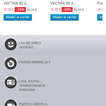
VECTRA 3D 3...
VECTRA 3D 3...
Frontl
-10%
-10%
42,50 €
47,22 €
32,95 €
36,61 €
24,90 
Añadir al carrito
Añadir al carrito
Añad
LAS MEJORES
OFERTAS
PEDIDO MÍNIMO 10 €
VISA, PAYPAL,
TRANSFERENCIA
BANCARIA
PORTES GRATIS A