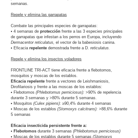
semanas.
Repele y elimina las garrapatas
Combate las principales especies de garrapatas:
•
4 semanas de
protección
frente a las 3 especies principales
de garrapatas que infestan a los perros en Europa, incluyendo
Dermacentor reticulatus,
el vector de la babesiosis canina.
•
Eficacia
repelente
demostrada frente a D.
reticulatus.
Repele y elimina los insectos voladores
FRONTLINE TRI-ACT tiene eficacia frente a flebotomos,
mosquitos y moscas de los establos.
Eficacia repelente
frente a vectores de Leishmaniosis,
Dirofilariosis y frente a las moscas de los establos:
•
Flebotomos
(Phlebotomus perniciosus):
>90% de repelencia
durante 3 semanas y >80% durante 5 semanas.
•
Mosquitos
(Culex pipiens)
: ≥90,4% durante 4 semanas
•
Moscas de los establos
(Stomoxys calcitrans):
>88,6% durante
5 semanas
Eficacia insecticida persistente frente a:
•
Flebotomos
durante 3 semanas
(Phlebotomus perniciosus)
•
Moscas de los establos durante 5 semanas
(Stomoxys