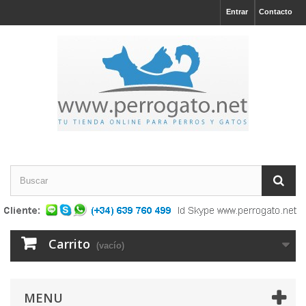
Entrar
Contacto
Carrito
(vacío)
MENU