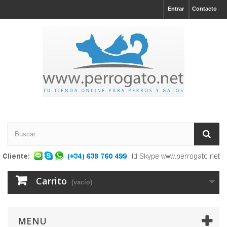
Entrar
Contacto
Carrito
(vacío)
MENU