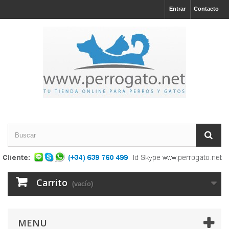
Entrar
Contacto
Carrito
(vacío)
MENU