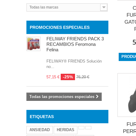
Todas las marcas
C
FU
GAT
PROMOCIONES ESPECIALES
FELIWAY FRIENDS PACK 3
5
RECAMBIOS Feromona
Felina
PRODU
FELIWAY® FRIENDS Solución
no...
-25%
57,15 €
76,20 €
Todas las promociones especiales
ETIQUETAS
FU
ANSIEDAD
HERIDAS
PERR