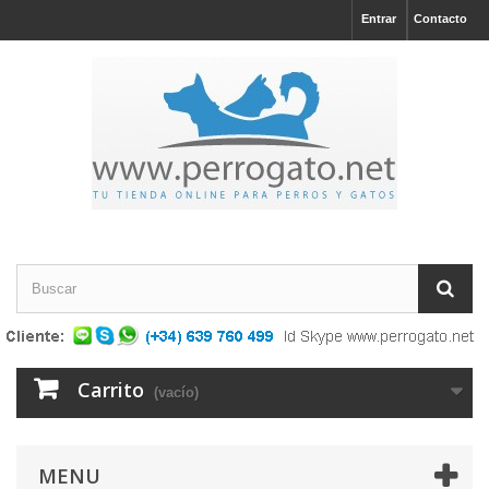
Entrar
Contacto
Carrito
(vacío)
MENU