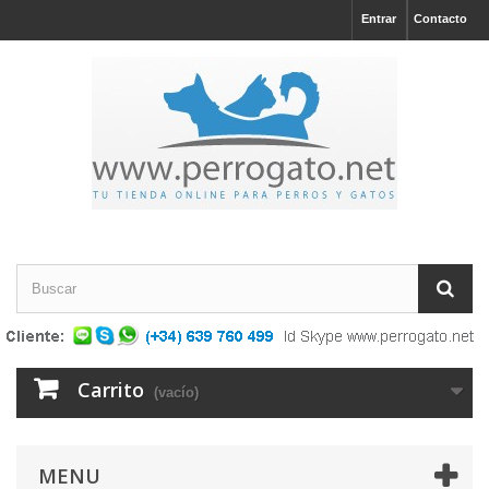
Entrar
Contacto
Carrito
(vacío)
MENU