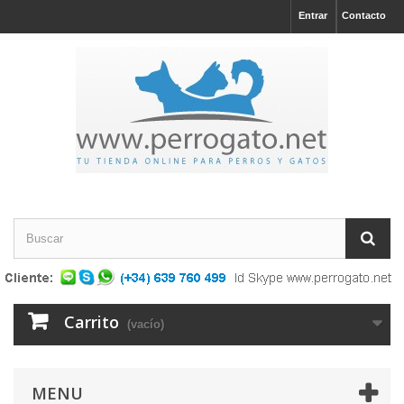
Entrar
Contacto
Carrito
(vacío)
MENU