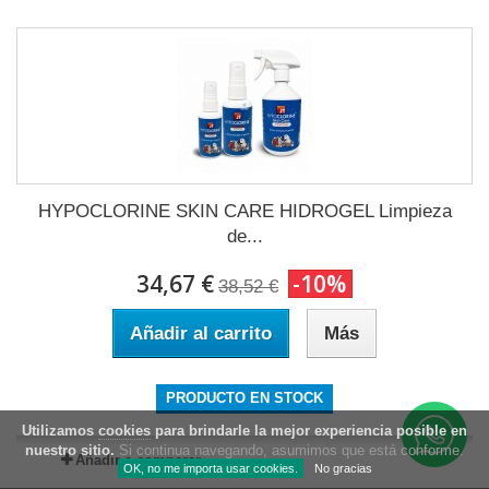
HYPOCLORINE SKIN CARE HIDROGEL Limpieza
de...
34,67 €
-10%
38,52 €
Añadir al carrito
Más
PRODUCTO EN STOCK
Utilizamos
cookies
para brindarle la mejor experiencia posible en
nuestro sitio.
Si continua navegando, asumimos que está conforme.
Añadir a comparar
OK, no me importa usar cookies.
No gracias