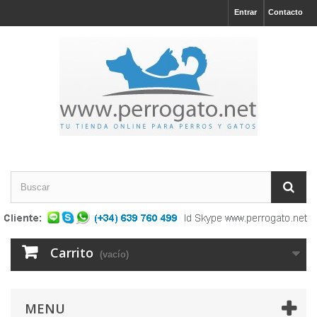
Entrar
Contacto
Carrito
(vacío)
MENU